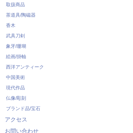
取扱商品
茶道具/陶磁器
香木
武具刀剣
象牙/珊瑚
絵画/掛軸
西洋アンティーク
中国美術
現代作品
仏像/彫刻
ブランド品/宝石
アクセス
お問い合わせ