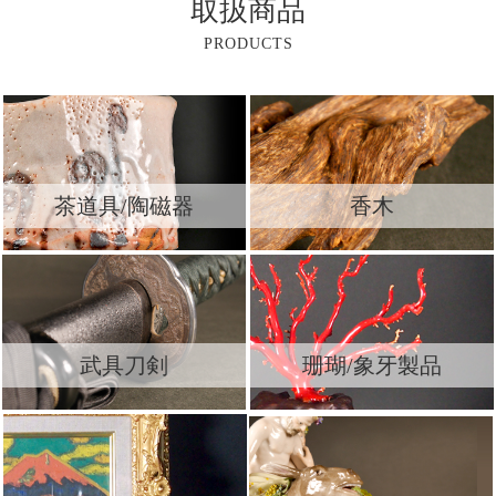
取扱商品
PRODUCTS
茶道具/陶磁器
香木
武具刀剣
珊瑚/象牙製品