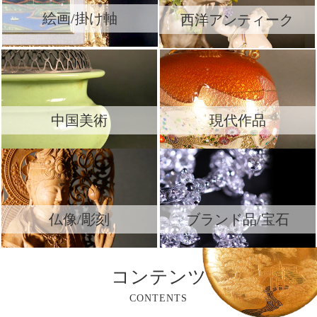
絵画/掛け軸
西洋アンティーク
中国美術
現代作品
仏像/彫刻
ブランド品/宝石
コンテンツ
CONTENTS